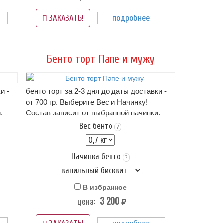
рта,
на фото пример оформления бенто-торта,
подробнее
если этот вариант Вам не подходит -
ЗАКАЗАТЬ!
можно прислать свою картинку
нам в
WhatsApp
Бенто торт Папе и мужу
и -
бенто торт за 2-3 дня до даты доставки -
от 700 гр. Выберите Вес и Начинку!
:
Состав зависит от выбранной начинки:
описание начинок - ниже в карточке
Вес бенто
?
тортика!.. (цена зависит от начинки)
чиз..
Оформление: крем пломбир или крем чиз..
Начинка бенто
Упаковка Стандарт (белая) - входит в
?
стоимость
 4+
Срок хранения: 72 часа (3 суток) при t 4+
В избранное
(-)2
3 200
цена:
Вес: от 0,7 кг.
руб.
рта,
на фото пример оформления бенто-торта,
если этот вариант Вам не подходит -