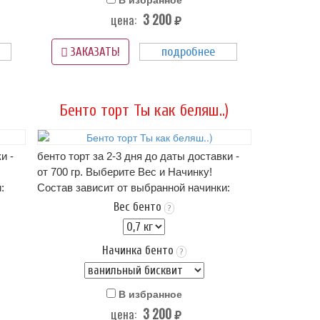
(-)2
3 200
цена:
Вес: от 0,7 кг.
руб.
рта,
на фото пример оформления бенто-торта,
подробнее
если этот вариант Вам не подходит -
ЗАКАЗАТЬ!
можно прислать свою картинку
нам в
WhatsApp
Бенто торт Ты как беляш..)
и -
бенто торт за 2-3 дня до даты доставки -
от 700 гр. Выберите Вес и Начинку!
:
Состав зависит от выбранной начинки:
описание начинок - ниже в карточке
Вес бенто
?
тортика!.. (цена зависит от начинки)
чиз..
Оформление: крем пломбир или крем чиз..
Начинка бенто
Упаковка Стандарт (белая) - входит в
?
стоимость
 4+
Срок хранения: 72 часа (3 суток) при t 4+
В избранное
(-)2
3 200
цена:
Вес: от 0,7 кг.
руб.