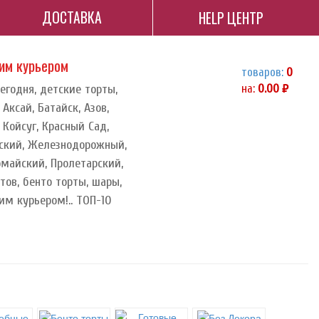
ДОСТАВКА
HELP ЦЕНТР
ним курьером
товаров:
0
сегодня, детские торты,
на:
0.00
руб.
ксай, Батайск, Азов,
 Койсуг, Красный Сад,
вский, Железнодорожный,
омайский, Пролетарский,
тов, бенто торты, шары,
им курьером!.. ТОП-10