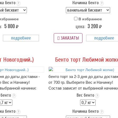
ка бенто
Начинка бенто
Упаковка Стандарт (белая) - входит в
?
?
в стоимость
стоимость
аса (3 суток) при t 4+
Срок хранения: 72 часа (3 суток) при t
избранное
В избранное
(-)2
5 800
3 200
:
цена:
Вес: от 0,7 кг.
руб.
руб.
ормления бенто-торта,
на фото пример оформления бенто-то
подробнее
подробнее
Вам не подходит -
если этот вариант Вам не подходит -
ЗАКАЗАТЬ!
ою картинку
нам в
можно прислать свою картинку
нам в
WhatsApp
 Новогодний..)
Бенто торт Любимой жопк
дня до даты доставки -
бенто торт за 2-3 дня до даты доставк
е Вес и Начинку!
от 700 гр. Выберите Вес и Начинку!
 выбранной начинки:
Состав зависит от выбранной начинки
 ниже в карточке
описание начинок - ниже в карточке
 бенто
Вес бенто
?
?
висит от начинки)
тортика!.. (цена зависит от начинки)
пломбир или крем чиз..
Оформление: крем пломбир или крем 
ка бенто
Начинка бенто
(белая) - входит в
Упаковка Стандарт (белая) - входит в
?
?
стоимость