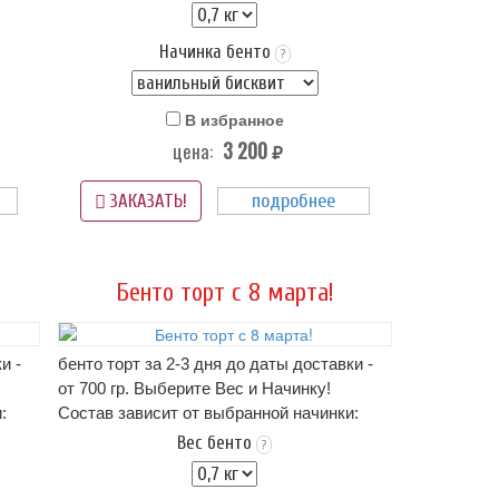
тортика!.. (цена зависит от начинки)
зки.
Оформление: крем пломбир или крем чиз..
Начинка бенто
ту и
Упаковка Стандарт (белая) - входит в
?
о
стоимость
Срок хранения: 72 часа (3 суток) при t 4+
В избранное
(-)2
3 200
цена:
Вес: от 0,7 кг.
руб.
 4+
на фото пример оформления бенто-торта,
подробнее
если этот вариант Вам не подходит -
ЗАКАЗАТЬ!
можно прислать свою картинку
нам в
рта,
WhatsApp
Бенто торт с 8 марта!
и -
бенто торт за 2-3 дня до даты доставки -
от 700 гр. Выберите Вес и Начинку!
:
Состав зависит от выбранной начинки:
описание начинок - ниже в карточке
Вес бенто
?
тортика!.. (цена зависит от начинки)
чиз..
Оформление: крем пломбир или крем чиз..