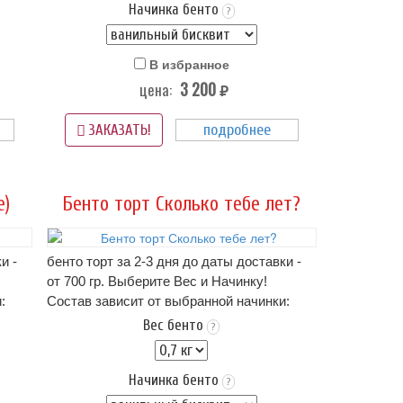
Начинка бенто
Упаковка Стандарт (белая) - входит в
?
стоимость
 4+
Срок хранения: 72 часа (3 суток) при t 4+
В избранное
(-)2
3 200
цена:
Вес: от 0,7 кг.
руб.
рта,
на фото пример оформления бенто-торта,
подробнее
если этот вариант Вам не подходит -
ЗАКАЗАТЬ!
можно прислать свою картинку
нам в
WhatsApp
е)
Бенто торт Сколько тебе лет?
и -
бенто торт за 2-3 дня до даты доставки -
от 700 гр. Выберите Вес и Начинку!
:
Состав зависит от выбранной начинки:
описание начинок - ниже в карточке
Вес бенто
?
тортика!.. (цена зависит от начинки)
чиз..
Оформление: крем пломбир или крем чиз..
Начинка бенто
Упаковка Стандарт (белая) - входит в
?
стоимость