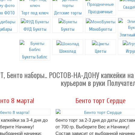
Сваде
Праздничные
по ФОТО
Торт под ключ
Детские торты
дибары
ФУД Букеты
Букеты
МоноБукеты
Элитный
Шоколад
Цветы
Игру
Букеты Баблс
, Бенто наборы.. РОСТОВ-НА-ДОНУ капкейки на до
курьером в руки Получате
нто 8 марта!
Бенто торт Сердце
 капкейки за 3-4 дня до
бенто торт за 2-3 дня до даты доставк
берите Начинку!
от 700 гр. Выберите Вес и Начинку!
 выбранной начинки:
Состав зависит от выбранной начинки