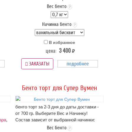
описание начинок - ниже в карточке
Вес бенто
?
тортика!.. (цена зависит от начинки)
чиз;
Оформление: крем пломбир или крем чиз;
Начинка бенто
надписи и/или рисунок - можно
?
изменить
Упаковка Стандарт (белая) - входит в
В избранное
стоимость
3 400
цена:
 4+
Срок хранения: 72 часа (3 суток) при t 4+
руб.
(-)2
подробнее
Вес: от 0,7 кг.
ЗАКАЗАТЬ!
рта,
на фото пример оформления бенто-торта,
если этот вариант Вам не подходит -
можно прислать свою картинку
нам в
Бенто торт для Супер Вумен
WhatsApp
бенто торт за 2-3 дня до даты доставки -
от 700 гр. Выберите Вес и Начинку!
ара
,
Состав зависит от выбранной начинки:
описание начинок - ниже в карточке
Вес бенто
?