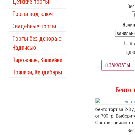
Детские торты
описание начинок -
Вес
тортика!.. (цена за
Торты под ключ
Оформление: крем 
Начин
ягоды по сезону..
Свадебные торты
Упаковка - входит 
Торты без декора с
Срок хранения: 72 ч
В 
(-)2
Надписью
цена
Вес: ~ 1,5 кг.
на фото пример оф
Пирожные, Капкейки
если этот вариант 
ЗАКАЗАТЬ!
Пряники, Кендибары
можно прислать св
WhatsApp
Бенто 
бенто торт за 2-3 
от 700 гр. Выберит
Состав зависит от
описание начинок -
Вес