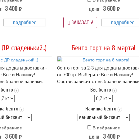
(-)2
3 400
3 600
:
цена:
Вес: от 0,7 кг.
руб.
руб.
ормления бенто-торта,
на фото пример оформления бенто-то
подробнее
подробнее
Вам не подходит -
если этот вариант Вам не подходит -
ЗАКАЗАТЬ!
ою картинку
нам в
можно прислать свою картинку
нам в
WhatsApp
 ДР сладенький..)
Бенто торт на 8 марта!
дня до даты доставки -
бенто торт за 2-3 дня до даты доставк
е Вес и Начинку!
от 700 гр. Выберите Вес и Начинку!
 выбранной начинки:
Состав зависит от выбранной начинки
 ниже в карточке
описание начинок - ниже в карточке
 бенто
Вес бенто
?
?
висит от начинки)
тортика!.. (цена зависит от начинки)
пломбир или крем чиз..
Оформление: крем пломбир или крем 
ка бенто
Начинка бенто
(белая) - входит в
Упаковка Стандарт (белая) - входит в
?
?
стоимость
аса (3 суток) при t 4+
Срок хранения: 72 часа (3 суток) при t
избранное
В избранное
(-)2
3 600
3 400
:
цена:
Вес: от 0,7 кг.
руб.
руб.