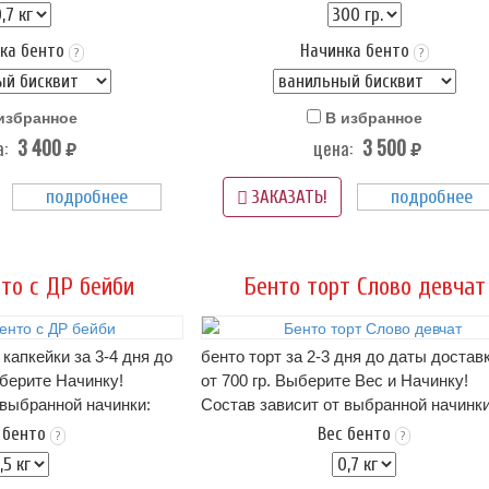
висит от начинки)
Полностью натуральный состав,
пломбир или крем чиз..
изготовлен без использования заморо
ка бенто
Начинка бенто
(белая) - входит в
Чайная пара - может оличаться по цве
?
?
дизайну.
Надпись на тортике, можн
аса (3 суток) при t 4+
изменить.
избранное
В избранное
Упаковка Стандарт (белая) - входит в
3 400
3 500
:
цена:
стоимость
руб.
руб.
ормления бенто-торта,
Срок хранения: 72 часа (3 суток) при t
подробнее
подробнее
Вам не подходит -
(-)2
ЗАКАЗАТЬ!
ою картинку
нам в
Вес торта: ~ 300 гр.
на фото пример оформления бенто-то
если этот вариант Вам не подходит -
то с ДР бейби
Бенто торт Слово девчат
можно прислать свою картинку
нам в
WhatsApp
 капкейки за 3-4 дня до
бенто торт за 2-3 дня до даты доставк
берите Начинку!
от 700 гр. Выберите Вес и Начинку!
 выбранной начинки:
Состав зависит от выбранной начинки
 ниже в карточке
описание начинок - ниже в карточке
 бенто
Вес бенто
?
?
висит от начинки)
тортика!.. (цена зависит от начинки)
чиз, декор из цветов,
Оформление: крем пломбир или крем 