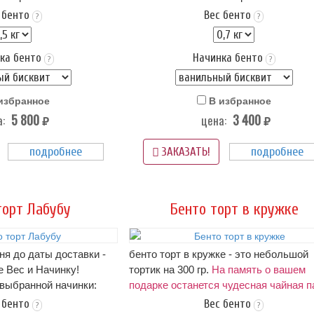
 ниже в карточке
описание начинок - ниже в карточке
 бенто
Вес бенто
?
?
висит от начинки)
тортика!.. (цена зависит от начинки)
чиз, декор из цветов,
Оформление: крем пломбир или крем 
ка бенто
Начинка бенто
надписи и/или рисунок - можно
?
?
в стоимость
изменить
аса (3 суток) при t 4+
Упаковка Стандарт (белая) - входит в
избранное
В избранное
стоимость
5 800
3 400
:
цена:
Срок хранения: 72 часа (3 суток) при t
руб.
руб.
ормления бенто-торта,
(-)2
подробнее
подробнее
Вам не подходит -
Вес: от 0,7 кг.
ЗАКАЗАТЬ!
ою картинку
нам в
на фото пример оформления бенто-то
если этот вариант Вам не подходит -
можно прислать свою картинку
нам в
торт Лабубу
Бенто торт в кружке
WhatsApp
дня до даты доставки -
бенто торт в кружке - это небольшой
е Вес и Начинку!
тортик на 300 гр.
На память о вашем
 выбранной начинки:
подарке останется чудесная чайная п
 ниже в карточке
заказ за 5-7 дней до даты доставки.
 бенто
Вес бенто
?
?